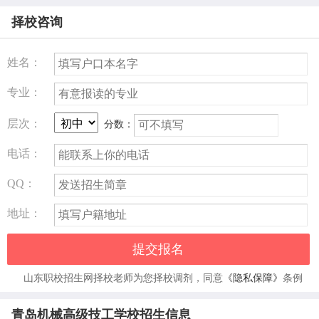
择校咨询
高级技工教育（相当于大专层
办学层次
次）
姓名：
专业：
建校时间
1958年
层次：
分数：
学校地址
青岛市西海岸新区临港路
电话：
获省人社厅批复，正式升格为
QQ：
2025年升级
高级技工学校
地址：
公办底蕴 + 产教融合 + 就业
提交报名
核心优势
保障
山东职校招生网择校老师为您择校调剂，同意
《隐私保障》
条例
2026年招生已启动
—— 机电一体化技术、计算机应用与
青岛机械高级技工学校招生信息