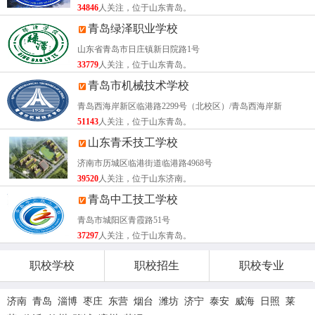
34846
人关注，位于山东青岛。
技工教育体系的核心梯队，成为新区重点打造的骨干高级技
青岛绿泽职业学校
工学校之一。
山东省青岛市日庄镇新日院路1号
33779
人关注，位于山东青岛。
升级后，学校成功申办
护理、幼儿教育、电子商务、计算机
青岛市机械技术学校
应用与维修、计算机网络应用、机电一体化技术
6个高级技
工专业。
青岛西海岸新区临港路2299号（北校区）/青岛西海岸新
51143
人关注，位于山东青岛。
山东青禾技工学校
指标
数据
济南市历城区临港街道临港路4968号
39520
人关注，位于山东济南。
累计培养学生
数万名专业技术人才
青岛中工技工学校
青岛市城阳区青霞路51号
办学资质
公办，经省人社厅审批
37297
人关注，位于山东青岛。
职校学校
职校招生
职校专业
新区“+3+2”现代技工教育骨干
体系定位
学校
济南
青岛
淄博
枣庄
东营
烟台
潍坊
济宁
泰安
威海
日照
莱