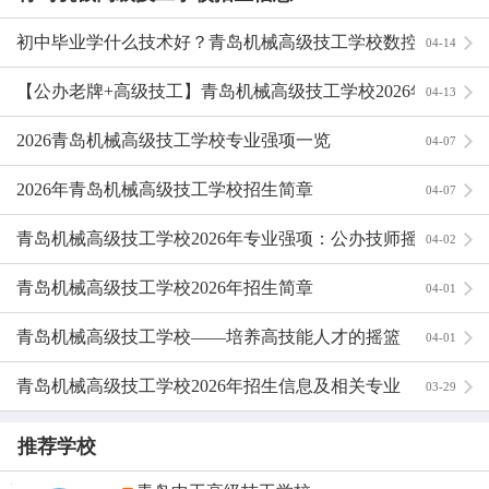
维修、计算机网络应用、电子商务、护理、幼儿教育六大
初中毕业学什么技术好？青岛机械高级技工学校数控、机
04-14
高级技工专业火热招生中，数控加工、电气自动化设备安
装与维修、汽车维修等中级技工专业同步招生。
电、护理专业前景解析
【公办老牌+高级技工】青岛机械高级技工学校2026年招
04-13
01 / 什么是“专业强项”？
生火热启动，数控机电专业受热捧
2026青岛机械高级技工学校专业强项一览
04-07
对于一所专注于培养技能人才的学校来说，“专业强项”绝不
2026年青岛机械高级技工学校招生简章
04-07
只是招生简章上的热门词汇，而是被官方认可、市场验证、
资源倾斜的真实实力体现。
青岛机械高级技工学校2026年专业强项：公办技师摇篮的
04-02
一所学校的王牌专业，通常具备以下硬核特征：
硬核实力解读
青岛机械高级技工学校2026年招生简章
04-01
官方认定与标准达标
：专业经过省级主管部门审批备
青岛机械高级技工学校——培养高技能人才的摇篮
04-01
案，符合高级技工学校办学规范，课程体系、师资配
备、实训条件均通过严格评估。
青岛机械高级技工学校2026年招生信息及相关专业
03-29
市场导向与资源匹配
：专业设置直接对接区域产业发展
推荐学校
需求，学校在实训设备、师资力量上给予重点投入。
产教深度融合
：专业与企业深度绑定，实行“订单式培