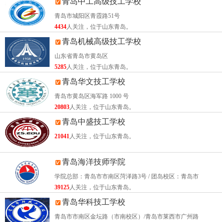
青岛中工高级技工学校
养”和“校企双元育人”，学生入学即就业。
青岛市城阳区青霞路51号
升学与就业双通道畅通
：学生不仅能对口就业，还能通
4434
人关注，位于山东青岛。
过职教高考继续深造，实现“技能+学历”双重提升。
青岛机械高级技工学校
山东省青岛市黄岛区
基于以上标准，青岛机械高级技工学校2026年将围绕
智能制
5285
人关注，位于山东青岛。
造、信息技术、现代服务、民生服务
四大领域，重点打造
机
青岛华文技工学校
电一体化技术、计算机应用与维修、计算机网络应用、电子
青岛市黄岛区海军路 1000 号
商务、护理、幼儿教育
等六大高级技工专业。
20803
人关注，位于山东青岛。
02 / 匠心传承：六十余载公办底蕴一键升级
青岛中盛技工学校
21041
人关注，位于山东青岛。
1958年创办
，青岛机械技术学校在公办体制下深耕职业教育
六十余年，累计为青岛市大中型企业输送了数以万计的专业
青岛海洋技师学院
技术人才。
学院总部：青岛市市南区菏泽路3号 / 团岛校区：青岛市
39125
人关注，位于山东青岛。
2025年7月，学校迎来历史性跨越——经山东省人力资源和
青岛华科技工学校
社会保障厅正式批复，成功升级为“
青岛机械高级技工学
青岛市市南区金坛路（市南校区）/青岛市莱西市广州路
校
”。这标志着学校被正式纳入青岛西海岸新区“+3+2”现代