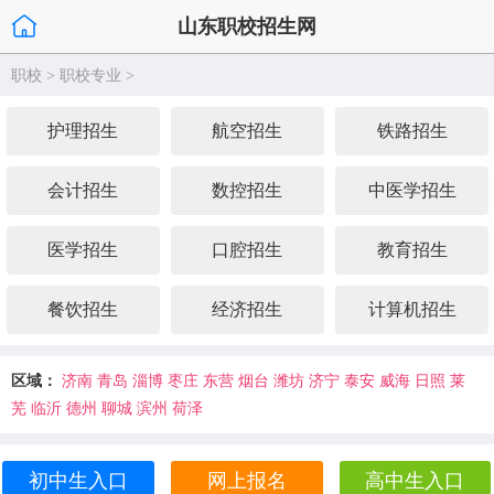
山东职校招生网
职校
>
职校专业
>
护理招生
航空招生
铁路招生
会计招生
数控招生
中医学招生
医学招生
口腔招生
教育招生
餐饮招生
经济招生
计算机招生
区域：
济南
青岛
淄博
枣庄
东营
烟台
潍坊
济宁
泰安
威海
日照
莱
芜
临沂
德州
聊城
滨州
荷泽
初中生入口
网上报名
高中生入口