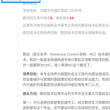
联系电话：
学校地址：济南市历城区郭店三区48号
数控招生类中排名
6
，地区排名
14
。
这里有济南市历城职业中等专业学校的数控技术应用专业
数控技术应用培养目标、数控技术应用就业措施等信息。
数控（英文名字：Numerical Control 简称：
术。数控一般是采用通用或专用计算机实现数字程序控制，因此数控也称
外一般都称为CNC，很少再用NC这个概念了。
培养目标：
本专业培养与我国社会主义现代化建设相适应
控设备操作与管理的基础理论知识和综合职业能力，有较
作与维护的高素质劳动者和初中级应用型专门人才。
就业方向：
数控技术应用专业的中专毕业生最大可能就业
第一、可以选择的就是数控操作工，经过数控实习和数控
高职都有这个专业，还不要说中职以及技校的学生。目前