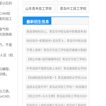
是以后的
山东青禾技工学校
青岛中工技工学校
CAM软
富的加工
最新招生信息
电气知
普高滑档别灰心，青岛华中职业高中职教高考本科定向班助你逆
达到熟练
综合高中+职教高考+定向军士，青岛华中职业高中2026年五大
力，不是
不想上普高？青岛华文技工学校医药健康与智能制造专业群，升
人员（机
【国企共建+医药健康特色】青岛华文技工学校2026年招生：
与编程、
中考成绩不理想也能上本科？青岛建国职业学校机械、机电、数
训练。
【机械制造西海岸第一】青岛建国职业学校2026年招生：职教
选就业还是升学？青岛启洋技工学校“一校双模式”让初三毕业生
与刀具、
CAD、
【校企合作+五大王牌】青岛启洋技工学校2026年招生：机电
初中毕业上技校选哪个专业好？青岛中工高级技工学校工业机器