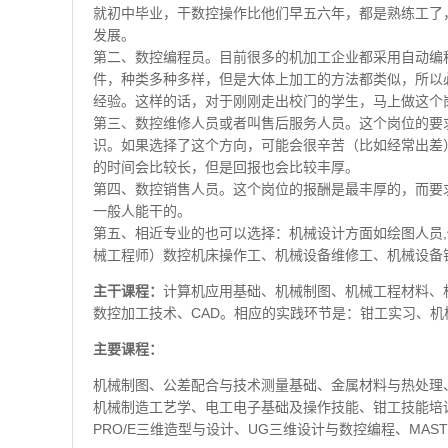
就初中毕业，干数控操作比他们早五六年，都是熟练工了
发展。
第二、数控编程员。目前很多的机加工企业都采用自动编程
件，种类多种多样，但是大体上加工的方法都类似，所以
经验。这样的话，对于刚刚走出校门的学生，马上做这个
第三、数控维修人员或者叫售后服务人员。这个岗位的要
识。如果选择了这个方向，可能会很辛苦（比如经常出差
的时间会比较长，但是回报也会比较丰厚。
第四、数控销售人员。这个岗位的报酬是最丰厚的，而要
一般人能干的。
第五、相近专业的也可以选择：机械设计方面如绘图人员
械工程师）数控机床操作工、机械设备维修工、机械设备
主干课程：
计算机应用基础、机械制图、机械工程材料、
数控加工技术、CAD。相应的实践环节是：钳工实习、
主要课程：
机械制图、公差配合与技术测量基础、金属材料与热处理
机械制造工艺学、电工电子基础及操作技能、钳工技能培训
PRO/E三维造型与设计、UG三维设计与数控编程、MA