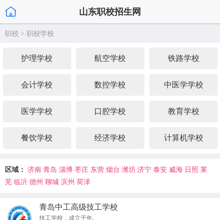
山东职校招生网
职校
>
职校学校
护理学校
航空学校
铁路学校
会计学校
数控学校
中医学学校
医学学校
口腔学校
教育学校
餐饮学校
经济学校
计算机学校
区域：
济南
青岛
淄博
枣庄
东营
烟台
潍坊
济宁
泰安
威海
日照
莱
芜
临沂
德州
聊城
滨州
荷泽
青岛中工高级技工学校
技工学校，成立于年。