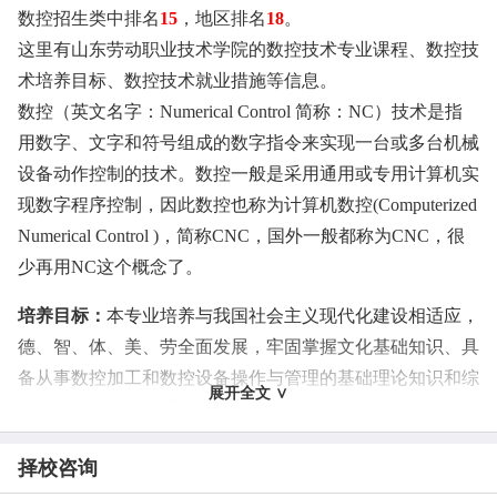
数控招生类中排名
15
，地区排名
18
。
这里有山东劳动职业技术学院的数控技术专业课程、数控技
术培养目标、数控技术就业措施等信息。
数控（英文名字：Numerical Control 简称：NC）技术是指
用数字、文字和符号组成的数字指令来实现一台或多台机械
设备动作控制的技术。数控一般是采用通用或专用计算机实
现数字程序控制，因此数控也称为计算机数控(Computerized
Numerical Control )，简称CNC，国外一般都称为CNC，很
少再用NC这个概念了。
培养目标：
本专业培养与我国社会主义现代化建设相适应，
德、智、体、美、劳全面发展，牢固掌握文化基础知识、具
备从事数控加工和数控设备操作与管理的基础理论知识和综
展开全文 ∨
合职业能力，有较强的实践能力，在生产、服务、技术、管
理第一线从事数控设备及其它机电设备操作与维护的高素质
择校咨询
劳动者和初中级应用型专门人才。