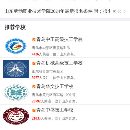
主干课程：
计算机应用基础、机械制图、机械工程材料、机
山东劳动职业技术学院2024年最新报名条件 附：报名时
05-20
械设计基础、电工与电子技术、设备控制基础、、数控系
统、数控设备与编程、数控加工技术、CAD。相应的实践
间方式及学费
推荐学校
环节是：钳工实习、机械拆装实习、机加工实习、数控设备
青岛中工高级技工学校
与编程操作实习、数控加工技术综合训练。
青岛市城阳区青霞路51号
主要课程：
4426
人关注，位于山东青岛。
青岛机械高级技工学校
机械制图、公差配合与技术测量基础、金属材料与热处理、
山东省青岛市黄岛区
机械设计基础、工程力学、液压与气动技术、机床夹具、金
5277
人关注，位于山东青岛。
属切削原理与刀具、机械制造工艺学、电工电子基础及操作
青岛华文技工学校
技能、钳工技能培训数控车床加工技术、数控铣床加工中心
青岛市黄岛区海军路 1000 号
加工技术、电火花加工技术、AutoCAD、PRO/E三维造型
20792
人关注，位于山东青岛。
与设计、UG三维设计与数控编程、MASTERCAM三维设计
青岛中盛技工学校
与数控编程、数控机床结构与维护。
21033
人关注，位于山东青岛。
职业资格申报条件：（具备下列条件之一）