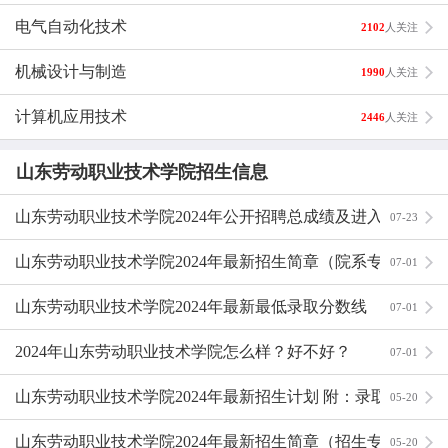
话，对于刚刚走出校门的学生，马上做这个岗位不现实。必
电气自动化技术
2102
人关注
须经过一段时间的锻炼，短则一两年，长的话得三五年。
第三、数控维修人员或者叫售后服务人员。这个岗位的要求
机械设计与制造
1990
人关注
更高，是数控方面最缺乏的。不仅要求有丰富机械知识，还
计算机应用技术
2446
人关注
要有丰富的电气知识。如果选择了这个方向，可能会很辛苦
（比如经常出差），要不断的学习，不断积累经验。这个岗
山东劳动职业技术学院招生信息
位需要得到的锻炼更多，因此达到熟练的时间会比较长，但
是回报也会比较丰厚。
山东劳动职业技术学院2024年公开招聘总成绩及进入体检
07-23
第四、数控销售人员。这个岗位的报酬是最丰厚的，而要求
考察范围人选公示
掌握的专业知识并不那么多，但是要求有出众的口才以及良
山东劳动职业技术学院2024年最新招生简章（院系专业设
07-01
好的社交能力，不是一般人能干的。
置）
山东劳动职业技术学院2024年最新最低录取分数线
07-01
第五、相近专业的也可以选择：机械设计方面如绘图人员,
做机械设计师、结构设计师；加工工艺管理或者现场技术人
2024年山东劳动职业技术学院怎么样？好不好？
07-01
员、机械设计人员（机械工程师）数控机床操作工、机械设
山东劳动职业技术学院2024年最新招生计划 附：录取规
05-20
备维修工、机械设备销售员、程序编制员、机械工艺员、检
查员、生产管理员。
则
山东劳动职业技术学院2024年最新招生简章（招生专业）
05-20