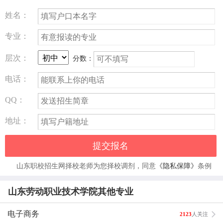
就业方向：
数控技术应用专业的中专毕业生最大可能就业岗
姓名：
位依次是数控设备操作、维修、编程和产品质量检测。
专业：
第一、可以选择的就是数控操作工，经过数控实习和数控操
层次：
分数：
作培训的学生都可以胜任，但是这个工作岗位竞争的压力最
大，任何一所工科的高职都有这个专业，还不要说中职以及
电话：
技校的学生。目前我国机加工行业的数控操作岗位已基本达
QQ：
到饱和。有的学生跟我说他们的同学，也就初中毕业，干数
控操作比他们早五六年，都是熟练工了，工资也可以，因此
地址：
觉得很没有希望。我跟他们讲，要比的不是眼前，而是以后
的发展。
提交报名
第二、数控编程员。目前很多的机加工企业都采用自动编程
山东职校招生网择校老师为您择校调剂，同意
《隐私保障》
条例
来生成数控加工程序，因此需要学习CAM软件。不同的单
位使用不同的CAM软件，种类多种多样，但是大体上加工
山东劳动职业技术学院其他专业
的方法都类似，所以必须学好一个。但是做数控编程员要求
很高，责任也很大，因此要求有丰富的加工经验。这样的
电子商务
2123
人关注